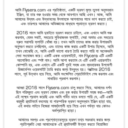
আমি Flysera.com এর প্রতিষ্ঠাতা, একটি ভ্রমণ মূল্য তুলনা অনুসন্ধান
ইঞ্জিন, যা তার শুরু হওয়ার সময় থেকে আবগানে আছি এখন। আজ, আমি
আমাদের উদ্যম এবং উদ্ভাবনের উৎসাহকে আপনাদের সাথে ভাগ করতে চাই,
এবং তারপরে আমাদের অভিজ্ঞানের মাধ্যমে প্রযাত্ত ভ্রমণ করতে।
2016 সালে আমি দুবাইতে ভ্রমণ করতে চাইলে, এবং এখানে আমি শুরু
করলাম, যেমন সবাই, সবচেয়ে সুবিধাজনক ফ্লাইট, সেরা অফার এবং সবচেয়ে
দ্রুত সরাসরি ফ্লাইট খোঁজা হয়। তখন আমি তাদের কাজ করার উপায়গুলি
অনুসরণ করতে চলছিলাম, এবং তাদের কাজ করার একটি উপায় হিসেবে, আমি
তখন বোঝেছি যে, আমি একটি ভালো ধারণা তৈরি করতে পারি যা অনেকগুলি
সেবা সংযোজন করে। একটি একক ওয়েবসাইটে, নাম Flycera এটি একটি
আলোকিত এবং স্পষ্ট নাম। আমি আশা করতাম যে এটি একটি এয়ারলাইন
কোম্পানি হয়, এবং এখানে এটি একটি খুবই সহজ এবং ব্যবহারকর উপযোগী
রিজার্ভেশন ওয়েবসাইট তৈরি করার জন্য উদ্বুদ্ধ হয়। অক্টোবর 2016
সালে, সূর্য উত্থান হয়ে গিয়ে, আমি সংক্ষেপিত প্রোটোটাইপ শেষ করলাম এবং
সাধারিত প্রকাশ করলাম।
আমরা 2016 সালে Flysera.com চালু করতে গিয়ে, আমাদের দর্শন
ছিল পরিষ্কৃত এবং ভ্রমণ যোজন এবং বুক করার উপায়টি সহজ করা—আমি
এই লক্ষ্যে প্রযাস করেছি এবং আমি গর্বিত ভাবে বলতে পারি যে, এটি একটি
বহুমুখী প্ল্যাটফর্মে বদলেছে যা পারম্পরিক ভ্রমণ অনুসন্ধান ইঞ্জিন ছাড়া যায়,
এই কথার লাইনে নিজেরা সামর্থ্যশালী হয়ে গিয়ে এখন পর্যন্ত যার কোনও
অর্থপ্রাপ্তি ছাড়া।
আমাদের সমগ্র এবং প্রশ্নোত্তরসূত্র ভ্রমণ তথ্য সরবরাহ করার জন্য
প্রতিশ্রুতি নেয়া আমাদেরকে এই প্ল্যাটফর্মটি উন্নত করতে নিয়োজিত