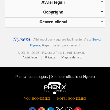
Avvisi legali
Copyright
Centro clienti
Altri modi per viaggiare facilmente: Visita
Servizi
Flysera
, Risparmia tempo e denaro!
© 2016
- 2026 , Flysera ® Tutti i diritti riservati.
Avvisi legali
Privacy
Mappa del sito
Phenix Technologies | Sponsor ufficiale di Flysera
VOLI ECONOMICI
HOTEL ECONOMICI