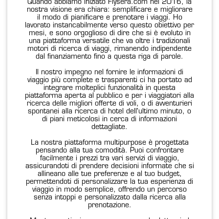
Quando abbiamo iniziato Flysera.com nel 2016, la
nostra visione era chiara: semplificare e migliorare
il modo di pianificare e prenotare i viaggi. Ho
lavorato instancabilmente verso questo obiettivo per
mesi, e sono orgoglioso di dire che si è evoluto in
una piattaforma versatile che va oltre i tradizionali
motori di ricerca di viaggi, rimanendo indipendente
dal finanziamento fino a questa riga di parole.
Il nostro impegno nel fornire le informazioni di
viaggio più complete e trasparenti ci ha portato ad
integrare molteplici funzionalità in questa
piattaforma aperta al pubblico e per i viaggiatori alla
ricerca delle migliori offerte di voli, o di avventurieri
spontanei alla ricerca di hotel dell'ultimo minuto, o
di piani meticolosi in cerca di informazioni
dettagliate.
La nostra piattaforma multipurpose è progettata
pensando alla tua comodità. Puoi confrontare
facilmente i prezzi tra vari servizi di viaggio,
assicurandoti di prendere decisioni informate che si
allineano alle tue preferenze e al tuo budget,
permettendoti di personalizzare la tua esperienza di
viaggio in modo semplice, offrendo un percorso
senza intoppi e personalizzato dalla ricerca alla
prenotazione.