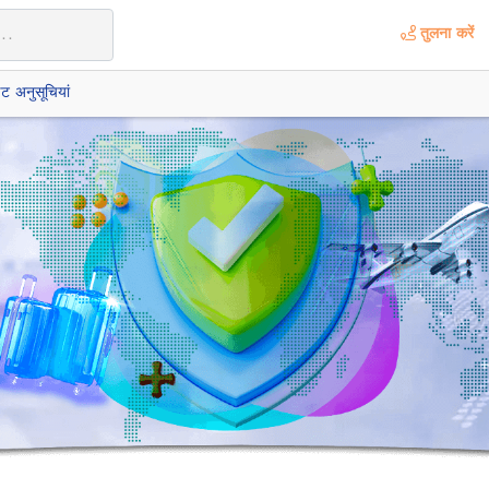
तुलना करें
इट अनुसूचियां