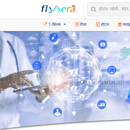
1-क्लिक
वीज़ा
होटल
फ्ला