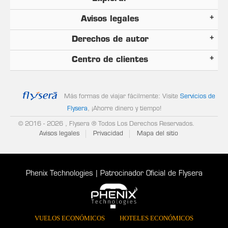
Avisos legales
Derechos de autor
Centro de clientes
Más formas de viajar fácilmente: Visite
Servicios de
Flysera
, ¡Ahorre dinero y tiempo!
© 2016
- 2026 , Flysera ® Todos Los Derechos Reservados.
Avisos legales
Privacidad
Mapa del sitio
Phenix Technologies | Patrocinador Oficial de Flysera
VUELOS ECONÓMICOS
HOTELES ECONÓMICOS